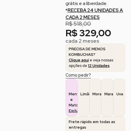
grátis e a liberdade.
*
RECEBA 24 UNIDADES A
CADA 2 MESES
R$
518,00
R$
329,00
cada 2 meses
PRECISA DE MENOS
KOMBUCHAS?
Clique aqui
e veja nossas
opções de
12 Unidades
Como pedir?
Menta
Limão
Morango
Maracujá
Uva
e
Matchá
Exclusivo
Frete rápido em todas as
entregas